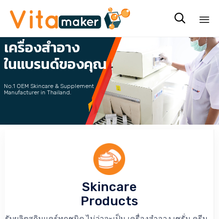
รับผลิต

เครื่องสำอาง
Sk
to
ในแบรนด์ของคุณ
co
No.1 OEM Skincare & Supplement
Manufacturer in Thailand.
คลิกที่นี่ เพื่อขอรับ Price List
Skincare
Products
รับผลิตสกินแคร์ทุกชนิด ไม่ว่าจะเป็น เครื่องสำอาง เซรั่ม ครีม