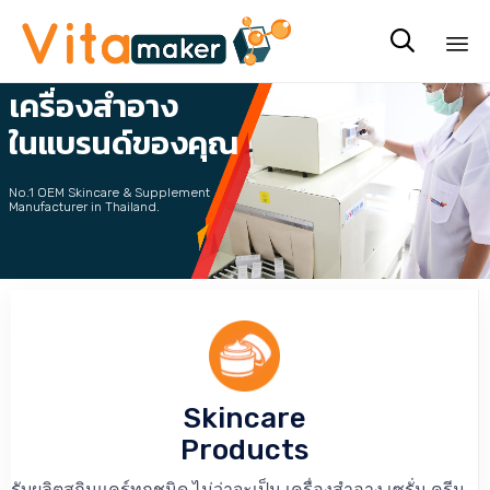
รับผลิต

เครื่องสำอาง
Sk
to
ในแบรนด์ของคุณ
co
No.1 OEM Skincare & Supplement
Manufacturer in Thailand.
คลิกที่นี่ เพื่อขอรับ Price List
Skincare
Products
รับผลิตสกินแคร์ทุกชนิด ไม่ว่าจะเป็น เครื่องสำอาง เซรั่ม ครีม