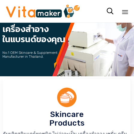
รับผลิต

เครื่องสำอาง
Sk
to
ในแบรนด์ของคุณ
co
No.1 OEM Skincare & Supplement
Manufacturer in Thailand.
คลิกที่นี่ เพื่อขอรับ Price List
Skincare
Products
รับผลิตสกินแคร์ทุกชนิด ไม่ว่าจะเป็น เครื่องสำอาง เซรั่ม ครีม