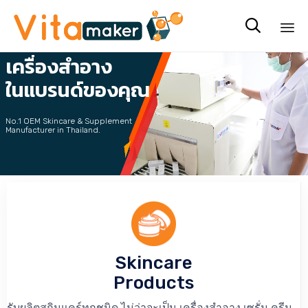
รับผลิต

เครื่องสำอาง
Sk
to
ในแบรนด์ของคุณ
co
No.1 OEM Skincare & Supplement
Manufacturer in Thailand.
คลิกที่นี่ เพื่อขอรับ Price List
Skincare
Products
รับผลิตสกินแคร์ทุกชนิด ไม่ว่าจะเป็น เครื่องสำอาง เซรั่ม ครีม