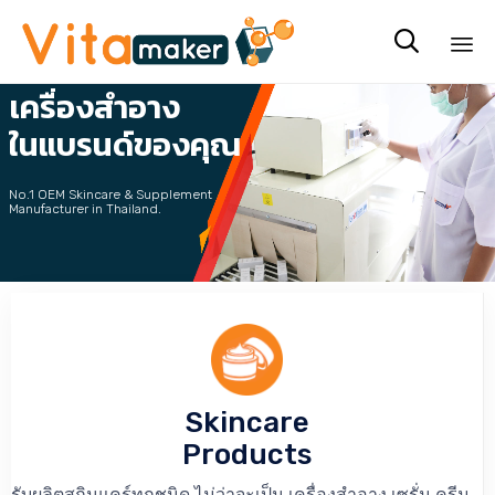
รับผลิต

เครื่องสำอาง
Sk
to
ในแบรนด์ของคุณ
co
No.1 OEM Skincare & Supplement
Manufacturer in Thailand.
คลิกที่นี่ เพื่อขอรับ Price List
Skincare
Products
รับผลิตสกินแคร์ทุกชนิด ไม่ว่าจะเป็น เครื่องสำอาง เซรั่ม ครีม